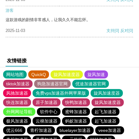
游客
这款游戏的剧情非常感人，让我久久不能忘怀。
2025-11-03
支持
[0]
反对
[0]
友情链接
网站地图
QuickQ
旋风加速度器
旋风加速
tiktok加速器
狗急加速器官网
优途加速器官网
风驰加速器
免费vps加速器外网苹果版
旋风加速度器
快连加速器
原子加速器
快鸭加速器
旋风加速度器
外网网址导航
软件中心
蜜蜂加速器
起飞加速器
极风加速器
云梯加速器
蚂蚁加速器
起飞加速器
优云666
青柠加速器
bluelayer加速器
veee加速器