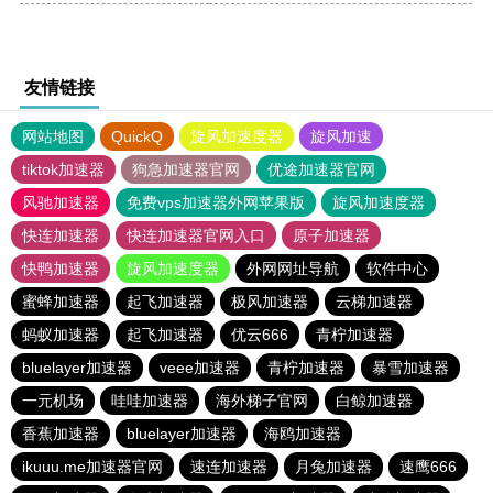
友情链接
网站地图
QuickQ
旋风加速度器
旋风加速
tiktok加速器
狗急加速器官网
优途加速器官网
风驰加速器
免费vps加速器外网苹果版
旋风加速度器
快连加速器
快连加速器官网入口
原子加速器
快鸭加速器
旋风加速度器
外网网址导航
软件中心
蜜蜂加速器
起飞加速器
极风加速器
云梯加速器
蚂蚁加速器
起飞加速器
优云666
青柠加速器
bluelayer加速器
veee加速器
青柠加速器
暴雪加速器
一元机场
哇哇加速器
海外梯子官网
白鲸加速器
香蕉加速器
bluelayer加速器
海鸥加速器
ikuuu.me加速器官网
速连加速器
月兔加速器
速鹰666