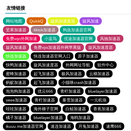
友情链接
网站地图
QuickQ
旋风加速度器
旋风加速
坚果加速器
tiktok加速器
狗急加速器官网
免费vqn外网加速
小蓝鸟
优途加速器官网
风驰加速器
旋风加速器
免费vps加速器外网苹果版
旋风加速度器
快连加速器
快连加速器官网入口
原子加速器
快鸭加速器
旋风加速度器
外网网址导航
软件中心
蜜蜂加速器
起飞加速器
极风加速器
云梯加速器
蚂蚁加速器
起飞加速器
小猫咪crash加速器
泡泡狗加速器
优云666
青柠加速器
bluelayer加速器
veee加速器
青柠加速器
暴雪加速器
一元机场
哇哇加速器
海外梯子官网
白鲸加速器
香蕉加速器
橘子加速器
bluelayer加速器
海鸥加速器
ikuuu.me加速器官网
速连加速器
月兔加速器
速鹰666