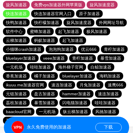
旋风加速器
免费vps加速器外网苹果版
旋风加速度器
快连加速器
快连加速器官网入口
原子加速器
快鸭加速器
快柠檬加速器
旋风加速度器
外网网址导航
软件中心
蜜蜂加速器
起飞加速器
极风加速器
云梯加速器
蚂蚁加速器
起飞加速器
小猫咪crash加速器
泡泡狗加速器
优云666
青柠加速器
bluelayer加速器
veee加速器
青柠加速器
暴雪加速器
一元机场
哇哇加速器
海外梯子官网
白鲸加速器
香蕉加速器
橘子加速器
bluelayer加速器
海鸥加速器
ikuuu.me加速器官网
速连加速器
月兔加速器
速鹰666
元链加速器
盘古加速器
hammer加速器
速连加速器
荔枝加速器
暴雪加速器
闪电猫加速器
哇哇加速器
baacloud官网
一元机场
纵云梯加速器
风驰加速器
荔枝加速器
免费海外pvn加速器
番石榴加速器
永久免费使用的加速器
下载