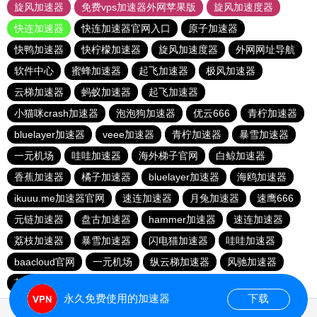
旋风加速器
免费vps加速器外网苹果版
旋风加速度器
快连加速器
快连加速器官网入口
原子加速器
快鸭加速器
快柠檬加速器
旋风加速度器
外网网址导航
软件中心
蜜蜂加速器
起飞加速器
极风加速器
云梯加速器
蚂蚁加速器
起飞加速器
小猫咪crash加速器
泡泡狗加速器
优云666
青柠加速器
bluelayer加速器
veee加速器
青柠加速器
暴雪加速器
一元机场
哇哇加速器
海外梯子官网
白鲸加速器
香蕉加速器
橘子加速器
bluelayer加速器
海鸥加速器
ikuuu.me加速器官网
速连加速器
月兔加速器
速鹰666
元链加速器
盘古加速器
hammer加速器
速连加速器
荔枝加速器
暴雪加速器
闪电猫加速器
哇哇加速器
baacloud官网
一元机场
纵云梯加速器
风驰加速器
荔枝加速器
免费海外pvn加速器
番石榴加速器
永久免费使用的加速器
下载