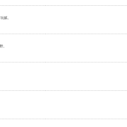
有玩腻。
野。
。