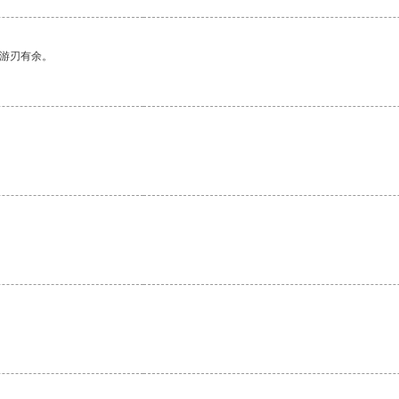
中游刃有余。
。