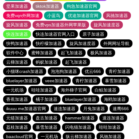
坚果加速器
tiktok加速器
狗急加速器官网
免费vqn外网加速
小蓝鸟
优途加速器官网
风驰加速器
旋风加速器
免费vps加速器外网苹果版
旋风加速度器
快连加速器
快连加速器官网入口
原子加速器
快鸭加速器
快柠檬加速器
旋风加速度器
外网网址导航
软件中心
蜜蜂加速器
起飞加速器
极风加速器
云梯加速器
蚂蚁加速器
起飞加速器
小猫咪crash加速器
泡泡狗加速器
优云666
青柠加速器
bluelayer加速器
veee加速器
青柠加速器
暴雪加速器
一元机场
哇哇加速器
海外梯子官网
白鲸加速器
香蕉加速器
橘子加速器
bluelayer加速器
海鸥加速器
ikuuu.me加速器官网
速连加速器
月兔加速器
速鹰666
元链加速器
盘古加速器
hammer加速器
速连加速器
荔枝加速器
暴雪加速器
闪电猫加速器
哇哇加速器
baacloud官网
一元机场
纵云梯加速器
风驰加速器