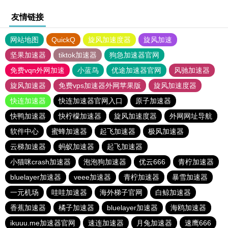
友情链接
网站地图
QuickQ
旋风加速度器
旋风加速
坚果加速器
tiktok加速器
狗急加速器官网
免费vqn外网加速
小蓝鸟
优途加速器官网
风驰加速器
旋风加速器
免费vps加速器外网苹果版
旋风加速度器
快连加速器
快连加速器官网入口
原子加速器
快鸭加速器
快柠檬加速器
旋风加速度器
外网网址导航
软件中心
蜜蜂加速器
起飞加速器
极风加速器
云梯加速器
蚂蚁加速器
起飞加速器
小猫咪crash加速器
泡泡狗加速器
优云666
青柠加速器
bluelayer加速器
veee加速器
青柠加速器
暴雪加速器
一元机场
哇哇加速器
海外梯子官网
白鲸加速器
香蕉加速器
橘子加速器
bluelayer加速器
海鸥加速器
ikuuu.me加速器官网
速连加速器
月兔加速器
速鹰666