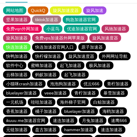
网站地图
QuickQ
旋风加速度器
旋风加速
坚果加速器
tiktok加速器
狗急加速器官网
免费vqn外网加速
小蓝鸟
优途加速器官网
风驰加速器
旋风加速器
免费vps加速器外网苹果版
旋风加速度器
快连加速器
快连加速器官网入口
原子加速器
快鸭加速器
快柠檬加速器
旋风加速度器
外网网址导航
软件中心
蜜蜂加速器
起飞加速器
极风加速器
云梯加速器
蚂蚁加速器
起飞加速器
小猫咪crash加速器
泡泡狗加速器
优云666
青柠加速器
bluelayer加速器
veee加速器
青柠加速器
暴雪加速器
一元机场
哇哇加速器
海外梯子官网
白鲸加速器
香蕉加速器
橘子加速器
bluelayer加速器
海鸥加速器
ikuuu.me加速器官网
速连加速器
月兔加速器
速鹰666
元链加速器
盘古加速器
hammer加速器
速连加速器