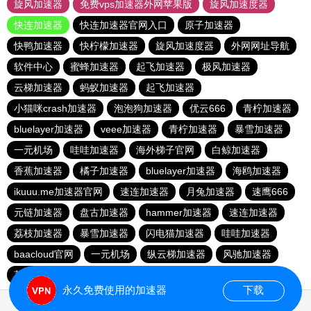
旋风加速器
免费vps加速器外网苹果版
旋风加速度器
快连加速器
快连加速器官网入口
原子加速器
快鸭加速器
快柠檬加速器
旋风加速度器
外网网址导航
软件中心
蜜蜂加速器
起飞加速器
极风加速器
云梯加速器
蚂蚁加速器
起飞加速器
小猫咪crash加速器
泡泡狗加速器
优云666
青柠加速器
bluelayer加速器
veee加速器
青柠加速器
暴雪加速器
一元机场
哇哇加速器
海外梯子官网
白鲸加速器
香蕉加速器
橘子加速器
bluelayer加速器
海鸥加速器
ikuuu.me加速器官网
速连加速器
月兔加速器
速鹰666
元链加速器
盘古加速器
hammer加速器
速连加速器
荔枝加速器
暴雪加速器
闪电猫加速器
哇哇加速器
baacloud官网
一元机场
纵云梯加速器
风驰加速器
荔枝加速器
免费海外pvn加速器
番石榴加速器
永久免费使用的加速器
下载